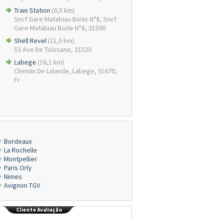
Train Station
(6,5 km)
Sncf Gare Matabiau Boite N°8, Sncf
Gare Matabiau Boite N°8, 31500
Shell Revel
(11,5 km)
53 Ave De Tolosane, 31520
Labege
(16,1 km)
Chemin De Lalande, Labege, 31670,
Fr
Bordeaux
La Rochelle
Montpellier
Paris Orly
Nimes
Avignon TGV
Cliente Avaliação