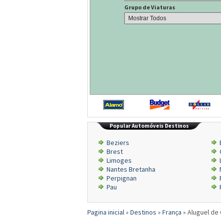
Grupo de Viaturas
Popular Automóveis Destinos
Beziers
Brest
Limoges
Nantes Bretanha
Perpignan
Pau
Pagina inicial
»
Destinos
»
França
»
Aluguel de