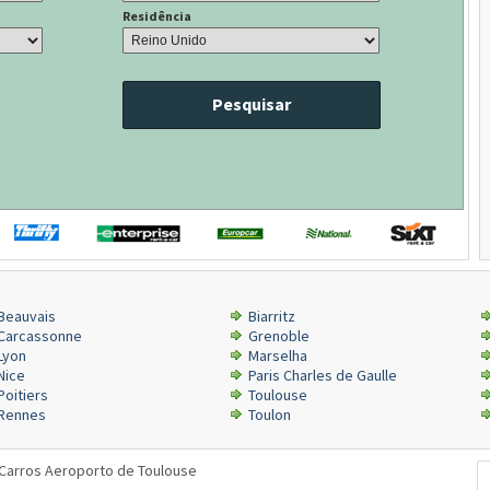
Residência
Pesquisar
Beauvais
Biarritz
Carcassonne
Grenoble
Lyon
Marselha
Nice
Paris Charles de Gaulle
Poitiers
Toulouse
Rennes
Toulon
 Carros Aeroporto de Toulouse