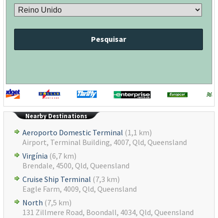
Pesquisar
Nearby Destinations
Aeroporto Domestic Terminal
(1,1 km)
Airport, Terminal Building, 4007, Qld, Queensland
Virgínia
(6,7 km)
Brendale, 4500, Qld, Queensland
Cruise Ship Terminal
(7,3 km)
Eagle Farm, 4009, Qld, Queensland
North
(7,5 km)
131 Zillmere Road, Boondall, 4034, Qld, Queensland