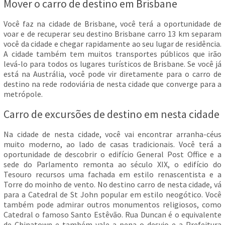
Mover o carro de destino em Brisbane
Você faz na cidade de Brisbane, você terá a oportunidade de
voar e de recuperar seu destino Brisbane carro 13 km separam
você da cidade e chegar rapidamente ao seu lugar de residência.
A cidade também tem muitos transportes públicos que irão
levá-lo para todos os lugares turísticos de Brisbane. Se você já
está na Austrália, você pode vir diretamente para o carro de
destino na rede rodoviária de nesta cidade que converge para a
metrópole.
Carro de excursões de destino em nesta cidade
Na cidade de nesta cidade, você vai encontrar arranha-céus
muito moderno, ao lado de casas tradicionais. Você terá a
oportunidade de descobrir o edifício General Post Office e a
sede do Parlamento remonta ao século XIX, o edifício do
Tesouro recursos uma fachada em estilo renascentista e a
Torre do moinho de vento. No destino carro de nesta cidade, vá
para a Catedral de St John popular em estilo neogótico. Você
também pode admirar outros monumentos religiosos, como
Catedral o famoso Santo Estêvão. Rua Duncan é o equivalente
de Chinatown e também vale a pena o desvio e a Prefeitura